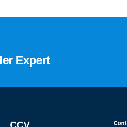
er Expert
CCV
Cont