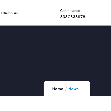
Contáctanos
n nosotros
3330333978
Home
News II