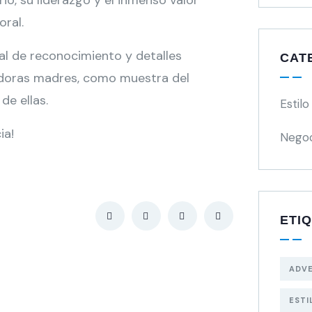
, su liderazgo y el inmenso valor
ral.
 de reconocimiento y detalles
CAT
adoras madres, como muestra del
de ellas.
Estilo
ia!
Negoc
ETI
ADV
ESTI