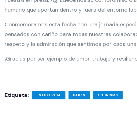
nuestra empresa. Agradecemos su compromiso diario
humano que aportan dentro y fuera del entorno labo
Conmemoramos esta fecha con una jornada especial
pensados con cariño para todas nuestras colabor
respeto y la admiración que sentimos por cada una 
¡Gracias por ser ejemplo de amor, trabajo y resilienc
Etiqueta:
ESTILO VIDA
PARKS
TOURISMS